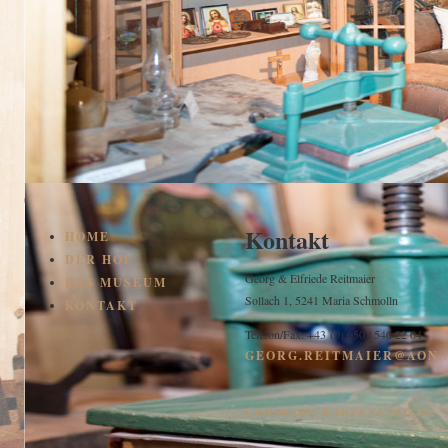
Kontakt
HOME
DER HOF
Georg & Elfriede Reitmaier
DAS MUSEUM
Sollach 1, 5241 Maria Schmolln
KONTAKT
Telefon/Fax: +43 (0) 650 / 540 22 04
GEORG.REITMAIER@AON.
GRÖSSERE KARTENANSICHT