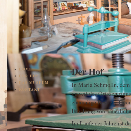
Der Hof
HOME
DER HOF
DAS MUSEUM
In Maria Schmolln, dem W
KONTAKT
unweit des Ortszentrums 
ehemalige Besitzer Georg
Erhaltung von bäuerlich
Im Laufe der Jahre ist 